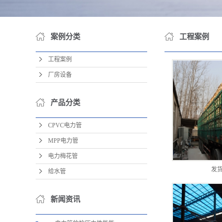
案例分类
工程案例
工程案例
厂房设备
产品分类
CPVC电力管
MPP电力管
电力梅花管
发
给水管
新闻资讯