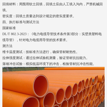
回填材料：周围用软土回填，回填土应由人工填入沟内，严禁机械回
填。
密实度：回填土质量达到设计规定的密实度要求。
四、执行标准与测试方法
国家标准
DL/T 802.3-2023：《电力电缆导管技术条件第3部分：实壁类塑料电
缆导管》，针对电力电缆用导管的技术要求。
测方法
维卡温度测试：按标准方法进行，确保管材耐热性。
拉伸强度测试：通过拉伸试验机测量，验证管材抗拉能力。
落锤冲击试验：模拟低温环境下的冲击，检验管材抗冲击性能。