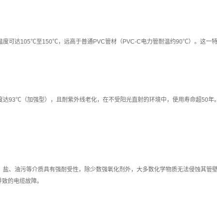
温度可达105℃至150℃，远高于普通PVC管材（PVC-C电力管耐温约90℃）。
度达93℃（加强型），且耐紫外线老化，在不受阳光直射的环境中，使用寿命超50年
碱、盐、油污等介质具有强耐受性，除少数强氧化剂外，大多数化学物质无法侵蚀其管壁
导致的电缆故障。