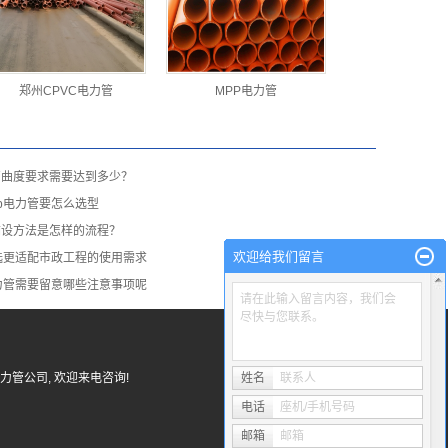
郑州CPVC电力管
MPP电力管
弯曲度要求需要达到多少？
p电力管要怎么选型
铺设方法是怎样的流程？
欢迎给我们留言
选更适配市政工程的使用需求
力管需要留意哪些注意事项呢
请在此输入留言内容，我们会
尽快与您联系。
力管公司
, 欢迎来电咨询!
姓名
联系人
电话
座机/手机号码
邮箱
邮箱