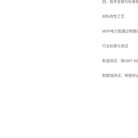
四、技术支撑与标准
材料改性工艺
MPP电力管通过物
行业标准与测试
耐温测试：按GB/T 
耐腐蚀测试：将管材