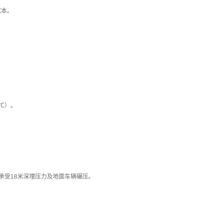
成本。
0℃）。
，可承受18米深埋压力及地面车辆碾压。