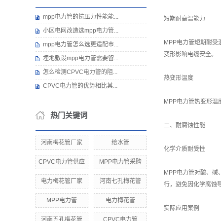
mpp电力管的抗压力性能能...
短期耐高温能力
小区电网改造选mpp电力管...
MPP电力管短期耐受
mpp电力管怎么选更适配市...
变形影响电缆安全。
埋地敷设mpp电力管需要留...
怎么检测CPVC电力管的阻...
热变形温度
CPVC电力管的优势相比其...
MPP电力管热变形温
热门关键词
二、耐腐蚀性能
河南梅花管厂家
给水管
化学介质耐受性
CPVC电力管供应
MPP电力管采购
MPP电力管对酸、
电力梅花管厂家
河南七孔梅花管
行，避免因化学腐蚀
MPP电力管
电力梅花管
实际应用案例
河南五孔梅花管
CPVC电力管