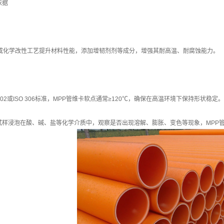
依据
理或化学改性工艺提升材料性能，添加增韧剂剂等成分，增强其耐高温、耐腐蚀能力。
8802或ISO 306标准，MPP管维卡软点通常≥120℃，确保在高温环境下保持形状稳定。
试样浸泡在酸、碱、盐等化学介质中，观察是否出现溶解、膨胀、变色等现象，MPP