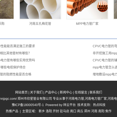
采购
河南五孔梅花管
MPP电力管厂家
力性能能否满足施工的要求
CPVC电力管的
势相比其他管材有哪些？
非开挖施工用mp
p电力管有哪些实用优势吗
CPVC电力管的
于哪些电缆保护场合
mpp电力管怎么
力管的阻燃性能是否合格
埋地敷设mpp电
网站首页
|
关于我们
|
产品中心
|
新闻中心
|
在线留言
|
联系我们
//www.hnjpgc.com/ 郑州市欣星管业有限公司 专业从事于
河南电力管
,
河南电力管厂家
,
河南电
豫ICP备18000540号-1
Powered by
祥云平台
技术支持：
热点科技
热推产品
| 主营区域：
新乡
洛阳
开封
驻马店
周口
商丘
郑州
河南
南阳
焦作