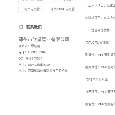
化工园区项目：某化
河南电力管
河南CPVC电力管
盐碱地项目：在北方
联系我们
三、性能对比优势
郑州市欣星管业有限公司
与PVC电力管对比
联系人：缪经理
电话：15093333098
耐温性：MPP管耐温范
QQ：641973004
网址：www.zzhdsjc.com
耐腐蚀性：MPP管
地址：河南省郑州市新郑市芦家桥东
与PE电力管对比
抗压强度：MPP管环刚
耐温性：MPP管耐