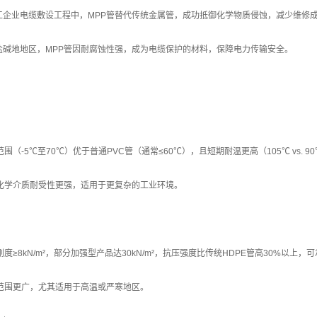
工企业电缆敷设工程中，MPP管替代传统金属管，成功抵御化学物质侵蚀，减少维修
盐碱地地区，MPP管因耐腐蚀性强，成为电缆保护的材料，保障电力传输安全。
围（-5℃至70℃）优于普通PVC管（通常≤60℃），且短期耐温更高（105℃ vs. 9
对化学介质耐受性更强，适用于更复杂的工业环境。
度≥8kN/m²，部分加强型产品达30kN/m²，抗压强度比传统HDPE管高30%以上
温范围更广，尤其适用于高温或严寒地区。