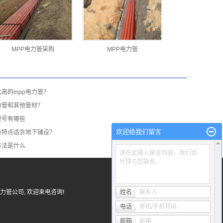
MPP电力管采购
MPP电力管
高的mpp电力管？
力管和其他管材？
型号有哪些
欢迎给我们留言
些特点适合地下铺设？
方法是什么
请在此输入留言内容，我们会
尽快与您联系。
力管公司
, 欢迎来电咨询!
姓名
联系人
电话
座机/手机号码
邮箱
邮箱