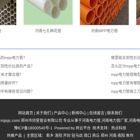
管
河南七孔梅花管
河南MPP电力管
的mpp电力管？
哪里能买到性价比
买到性价比高的产品？
怎么区分mpp电
一米才算合理？
mpp电力管规格
别质量好坏？
mpp电力管有哪
程中有哪些常见问题？
mpp电力管施工
网站首页
|
关于我们
|
产品中心
|
新闻中心
|
在线留言
|
联系我们
//www.hnjpgc.com/ 郑州市欣星管业有限公司 专业从事于
河南电力管
,
河南电力管厂家
,
河南电
豫ICP备18000540号-1
Powered by
祥云平台
技术支持：
热点科技
热推产品
| 主营区域：
新乡
洛阳
开封
驻马店
周口
商丘
郑州
河南
南阳
焦作