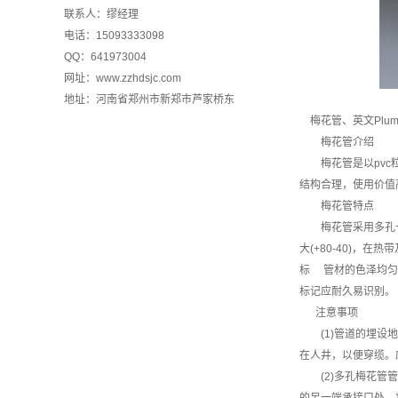
联系人：缪经理
电话：15093333098
QQ：641973004
网址：www.zzhdsjc.com
地址：河南省郑州市新郑市芦家桥东
梅花管、英文Plu
梅花管介绍
梅花管是以pvc粒
结构合理，使用价值
梅花管特点
梅花管采用多孔一体
大(+80-40)
标 管材的色泽均匀
标记应耐久易识别。
注意事项
(1)管道的埋设地
在人井，以便穿缆。
(2)多孔梅花管管