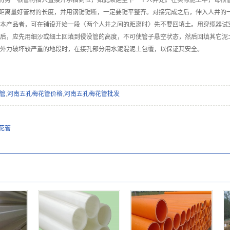
将另一根管材插入直接并承插到位，如此顺延至下一个人井处。在实际施工中，每根
距离量好管材的长度，并用钢锯锯断，一定要锯平整齐。对接完成之后，伸入人井的
本产品者，可在铺设开始一段〈两个人井之间的距离时〉先不要回填土。用穿缆器试
后，应先用细沙或细土回填到侵没管的高度，不可使管子悬空状态，然后回填其它泥
外力破坏较严重的地段时，在接孔部分用水泥混泥土包覆，以保证其安全。
力管
,
河南五孔梅花管价格
,
河南五孔梅花管批发
花管