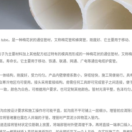
m tube。是一种梅花状的通信管材，又称梅花管和蜂窝管，刚度好、它主要用于移
子为主要材料加上其他配方经过特有的模具而形成的一种梅花状的通信管材，又称梅
高，寿命长。它主要用于移动、铁通、联通、网通、广电等通信电缆护套管。
结构，刚度好，受力均匀。产品内壁摩擦系数小，穿缆轻快，施工简便易行。具有
，在热带及寒冷地区均可使用。接头采用套接结构。毋需任何工具即可完成管子之间连接，
一致，颜色为白色，可根据用户要求，也可定制其他颜色。管材光滑平整，色泽均匀
沟应按设计要求和施工操作尽可能平直，如沟底不平可铺上一层细沙。埋管前应清除沟内
应将管堵塞住露在人井端的子管。埋管时严禁泥沙异物混入管内。
道连接将管材状定位筋朝上放置，将端部管材外壁清理干净，再将直接一端承口插入