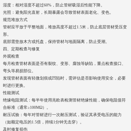
湿度：相对湿度不超过60%，防止管材吸湿后性能下降。
光照：避免阳光直射，长期暴露会导致管材表面老化、变色。
规范堆放方式
管材应平放于平整地面，堆放高度不超过1.5米，防止底层管材受压变
形。
底部需垫放木方或托盘，保持管材与地面隔离，防止受潮。
四、定期检查与修复
外观检查
每月检查管材表面是否有裂纹、变形、腐蚀等缺陷，重点检查接口、
弯头等易损部位。
发现管材表面有轻微划痕或凹陷时，需评估是否影响使用安全，必要
时进行更换。
性能测试
绝缘电阻测试：每半年使用兆欧表检测管材绝缘性能，确保电阻值符
合标准（通常≥100MΩ）。
耐压试验：每年对管材进行一次耐压测试，验证其承受电压的能力
（如额定电压的1.5倍，持续1分钟无击穿）。
及时修复损伤