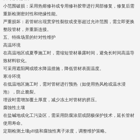
小范围破损：采用热熔修补或专用修补胶带进行局部修复，修复后需
重新检测密封性和绝缘性能。
严重损坏：若管材出现贯穿性裂纹或变形超过允许范围，需立即更换
整段管材，并重新连接。
五、特殊场景的针对性维护
高温环境
在高温地区或夏季施工时，需缩短管材暴露时间，避免长时间高温导
致材料软化。
可采用遮阳网或喷水降温措施，降低管材表面温度。
寒冷环境
在低温地区施工时，需对管材进行预热（如使用热风枪或温水浸
泡），防止脆裂。
埋设时需增加覆土厚度，减少冻土对管材的挤压。
腐蚀性土壤
在盐碱地或化工污染区，需采用防腐涂层或阴极保护技术，延长管材
使用寿命。
定期检测土壤pH值和腐蚀性离子浓度，调整维护策略。