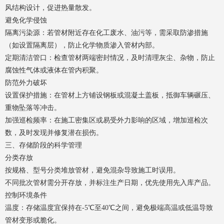
风结构设计，促进热量散发。
避免化学侵蚀
隔离污染源：若管材附近存在化工废水、油污等，需采取防渗措施
（如设置隔离层），防止化学物质渗入管材内部。
定期清洁管口：检查管材两端密封情况，及时清理灰尘、杂物，防止
腐蚀性气体或液体在管内积聚。
防范外力破坏
设置保护措施：在管材上方铺设钢板或混凝土盖板，抵御车辆碾压、
重物坠落等冲击。
加强巡检频率：在施工密集区或易受外力影响的区域，增加巡检次
数，及时发现并修复潜在损伤。
三、存储阶段的科学管理
分类存放
按规格、型号分类堆放管材，避免混杂导致施工时误用。
不同批次管材需分开存放，并标注生产日期，优先使用先入库产品。
控制环境条件
温度：存储温度宜保持在-5℃至40℃之间，避免极端高温或低温导致
管材变形或脆化。