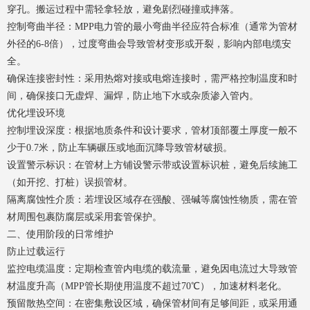
穿孔。搬运过程中需轻拿轻放，避免剧烈碰撞或摔落。
控制弯曲半径：MPP电力管的最小弯曲半径应符合标准（通常为管材
外径的6-8倍），过度弯曲会导致管材变形或开裂，影响内部电缆安
全。
确保连接密封性：采用热熔对接或电熔连接时，需严格控制温度和时
间，确保接口无虚焊、漏焊，防止地下水或杂质渗入管内。
优化埋设环境
控制埋设深度：根据地质条件和设计要求，管材顶部覆土厚度一般不
少于0.7米，防止车辆碾压或地面沉降导致管材破损。
设置警示标识：在管材上方铺设警示带或设置标识桩，避免后续施工
（如开挖、打桩）误损管材。
隔离腐蚀性介质：若埋设区域存在强酸、强碱等腐蚀性物质，需在管
材周围包裹防腐层或采用套管保护。
二、使用阶段的日常维护
防止过载运行
监控电缆温度：定期检查管内电缆的载流量，避免因电流过大导致管
材温度升高（MPP管长期使用温度不超过70℃），加速材料老化。
预留散热空间：在密集敷设区域，确保管材间有足够间距，或采用通